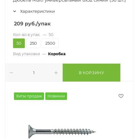
Дюбель Multi универсальный 8x32 синий (50 шт.)
Характеристики
209
руб.
/упак
Кол-во в упак.
—
50
50
250
2500
Вид упаковки
—
Коробка
В КОРЗИНУ
Хиты продаж
Новинки