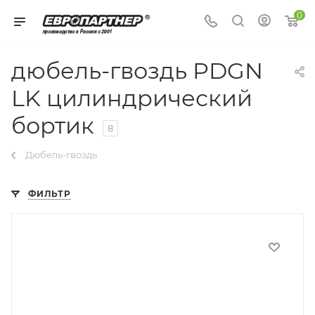
0
дюбель-гвоздь PDGN
LK цилиндрический
бортик
8
Дюбель-гвоздь
ФИЛЬТР